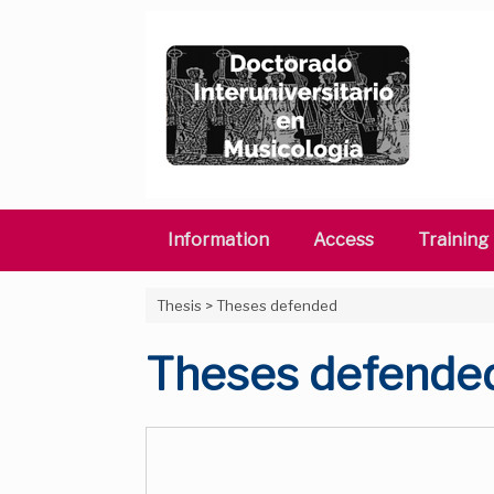
Skip
to
content
Information
Access
Training
Thesis
>
Theses defended
Theses defende