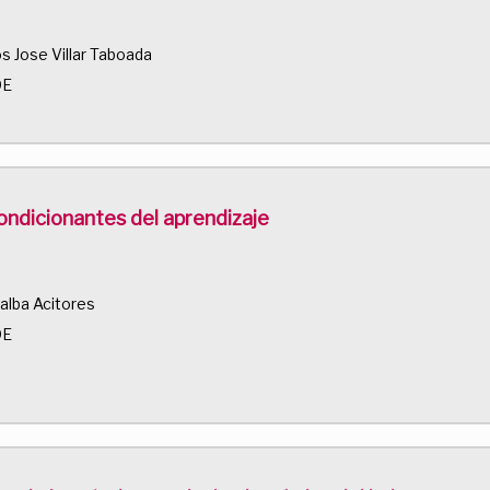
os Jose Villar Taboada
DE
ondicionantes del aprendizaje
ñalba Acitores
DE