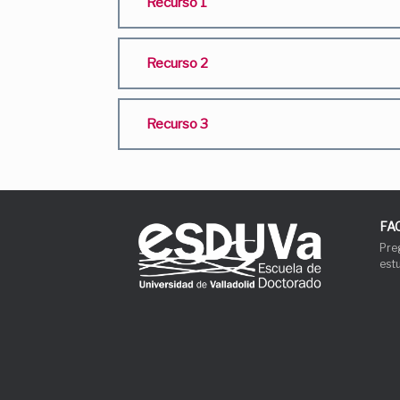
Recurso 1
Recurso 2
Recurso 3
FA
Pre
est