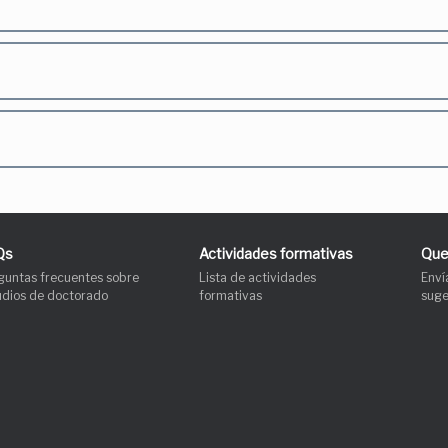
Qs
Actividades formativas
Que
guntas frecuentes sobre
Lista de actividades
Enví
udios de doctorado
formativas
suge