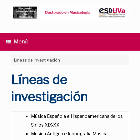
Saltar
al
contenido
Menú
Líneas de investigación
Líneas de
investigación
Música Española e Hispanoamericana de los
Siglos XIX-XXI
Música Antigua e Iconografía Musical