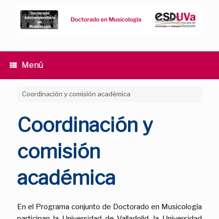
Saltar
al
contenido
Menú
Coordinación y comisión académica
Coordinación y
comisión
académica
En el Programa conjunto de Doctorado en Musicología
participan la Universidad de Valladolid, la Universidad